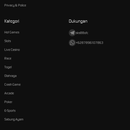
Privacy & Police
Kategori
Dukungan
Hot Games
sks88ofc
Slots
+6287896107863
Live Casino
Race
Togel
Olahraga
Crash Game
Arcade
Poker
E-Sports
Sabung Ayam