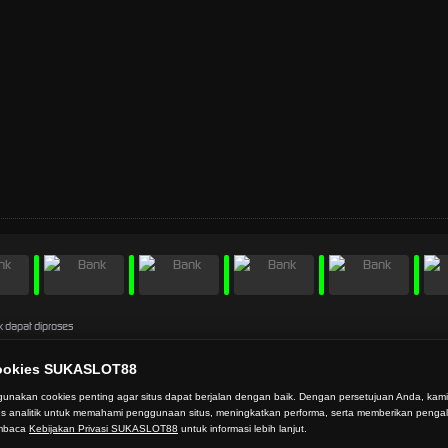
k dapat diproses
ookies SUKASLOT88
kan cookies penting agar situs dapat berjalan dengan baik. Dengan persetujuan Anda, kami
 dan didukung oleh Layanan Pelanggan profesional 24/7 yang siap melayani Anda.
 analitik untuk memahami penggunaan situs, meningkatkan performa, serta memberikan penga
embaca
Kebijakan Privasi SUKASLOT88
untuk informasi lebih lanjut.