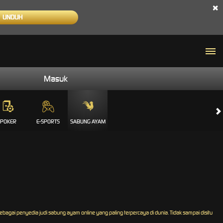
×
UNDUH
Masuk
POKER
E-SPORTS
SABUNG AYAM
ai penyedia judi sabung ayam online yang paling terpercaya di dunia. Tidak sampai disitu