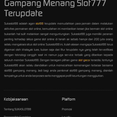
Gampang Menang Slot777
Terupdate
Sukaslot88 adalah agen
slot88
terupdate memudahkan para pemain dalam melalukan
aktivitas permainan slot online, kemudahan ini memberikan kesan jika bermain slot online
bukanlah hal sulit melainkan sangat menguntungkan. Sukaslot88 juga memiliki peranan
penting terhadap siklus game slot online di tanah air sebab hampir dari 200 juta orang
selalu mengakses situs slot online Sukaslot88 ini, itulah alasan mengapa Sukaslot88 terus
digemari oleh khalayak luas, bukan saja dari fitur terupdate nya yang telah terverifikasi
dengan teknologi canggih saat ini namun juga service terbaik yang diberikan kepada
seluruh member Sukaslot88. Dengan beragam pilihan game
slot gacor
tersedia, tentunya
Sukaslot88 akan selalu diandalkan untuk memecahkan kemenangan terbesar bersama
slot88 gampang menang. Jadi bagi anda penikmat slot88 gampang menang, disinilah
tempatnya untuk anda berproses serta menggapai profit keuntungan menggiurkan.
Kebijaksanaan
Platform
Tentang SUKASLOT88
Promosi