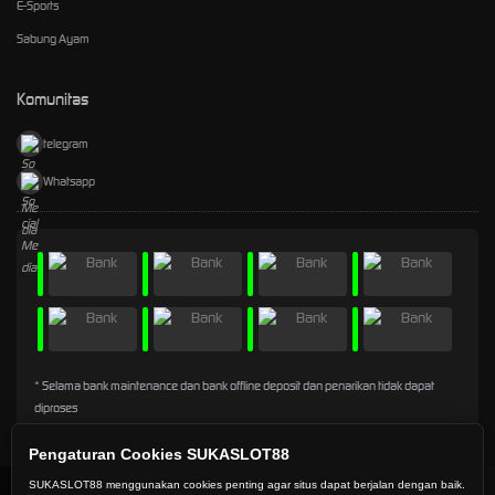
E-Sports
Sabung Ayam
Komunitas
telegram
Whatsapp
* Selama bank maintenance dan bank offline deposit dan penarikan tidak dapat
diproses
Pengaturan Cookies SUKASLOT88
SUKASLOT88 menggunakan cookies penting agar situs dapat berjalan dengan baik.