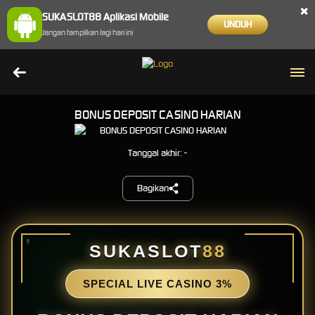
×
SUKASLOT88 Aplikasi Mobile
UNDUH
Jangan tampilkan lagi hari ini
BONUS DEPOSIT CASINO HARIAN
Tanggal akhir: -
Bagikan
SUKASLOT
88
SPECIAL LIVE CASINO 3%