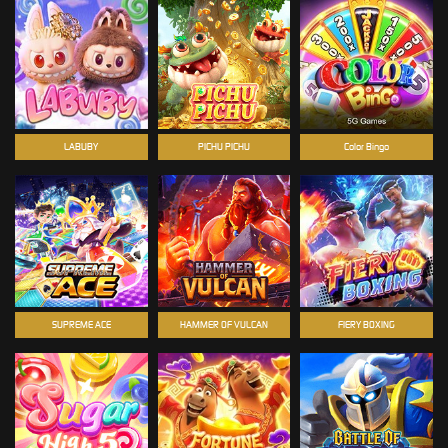
LABUBY
PICHU PICHU
Color Bingo
SUPREME ACE
HAMMER OF VULCAN
FIERY BOXING