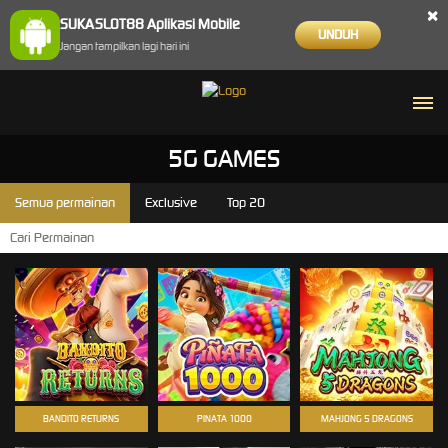
×
SUKASLOT88 Aplikasi Mobile
UNDUH
Jangan tampilkan lagi hari ini
5G GAMES
Semua permainan
Exclusive
Top 20
BANDITO RETURNS
PINATA 1000
MAHJONG 5 DRAGONS