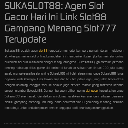
SUKASLOT88: Agen Slot
Gacor Hari Ini Link Slot88
Gampang Menang Slot777
Terupdate
Sukaslot88 adalah agen
slot88
terupdate memudahkan para pemain dalam melalukan
aktivitas permainan slot online, kemudahan ini memberikan kesan jika bermain slot online
bukanlah hal sulit melainkan sangat menguntungkan. Sukaslot88 juga memiliki peranan
penting terhadap siklus game slot online di tanah air sebab hampir dari 200 juta orang
selalu mengakses situs slot online Sukaslot88 ini, itulah alasan mengapa Sukaslot88 terus
digemari oleh khalayak luas, bukan saja dari fitur terupdate nya yang telah terverifikasi
dengan teknologi canggih saat ini namun juga service terbaik yang diberikan kepada
seluruh member Sukaslot88. Dengan beragam pilihan game
slot gacor
tersedia, tentunya
Sukaslot88 akan selalu diandalkan untuk memecahkan kemenangan terbesar bersama
slot88 gampang menang. Jadi bagi anda penikmat slot88 gampang menang, disinilah
tempatnya untuk anda berproses serta menggapai profit keuntungan menggiurkan.