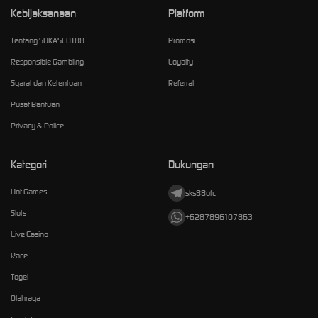
Kebijaksanaan
Platform
Tentang SUKASLOT88
Promosi
Responsible Gambling
Loyalty
Syarat dan Ketentuan
Referral
Pusat Bantuan
Privacy & Police
Kategori
Dukungan
Hot Games
sks88ofc
Slots
+6287896107863
Live Casino
Race
Togel
Olahraga