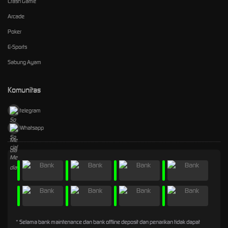
Crash Game
Arcade
Poker
E-Sports
Sabung Ayam
Komunitas
telegram
Whatsapp
* Selama bank maintenance dan bank offline deposit dan penarikan tidak dapat