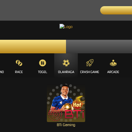
INO
RACE
TOGEL
OLAHRAGA
CRASH GAME
ARCADE
BTi Gaming