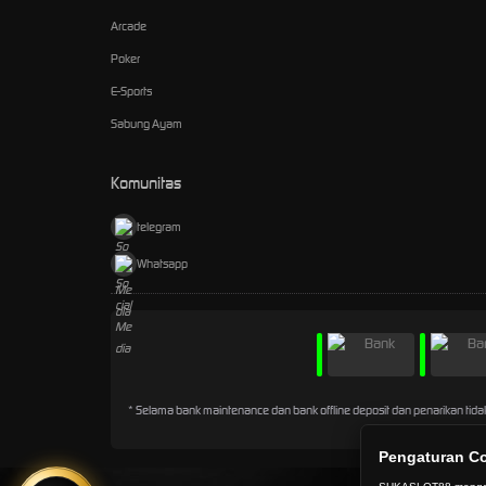
Arcade
Poker
E-Sports
Sabung Ayam
Komunitas
telegram
Whatsapp
* Selama bank maintenance dan bank offline deposit dan penarikan tida
Pengaturan C