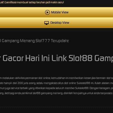
lusif. Gamifikasi membuat setiap taruhan jadi makin seru!
Mobile View
Desktop View
t88 Gampang Menang Slot777 Terupdate
Gacor Hari Ini Link Slot88 G
elalukan aktivitas permainan slot online, kemudahan ini memberikan kesan jika bermain slot on
bab hampir dari 200 juta orang selalu mengakses situs slot online Sukaslot88 ini, itulah alasan m
i namun juga service terbaik yang diberikan kepada seluruh member Sukaslot88. Dengan beragam p
Jadi bagi anda penikmat slot88 gampang menang, disinilah tempatnya untuk anda berproses s