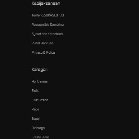
Kebijaksanaan
Tentang SUKASLOT88
Responsible Gambling
Syarat dan Ketentuan
Pusat Bantuan
Privacy & Police
Kategori
Hot Games
Slots
Live Casino
Race
Togel
Olahraga
Crash Game