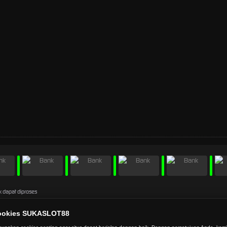
k dapat diproses
ookies SUKASLOT88