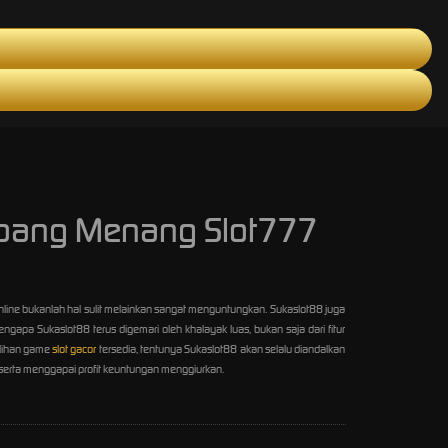
ampang Menang Slot777
line bukanlah hal sulit melainkan sangat menguntungkan. Sukaslot88 juga
engapa Sukaslot88 terus digemari oleh khalayak luas, bukan saja dari fitur
ilihan game
slot gacor
tersedia, tentunya Sukaslot88 akan selalu diandalkan
erta menggapai profit keuntungan menggiurkan.