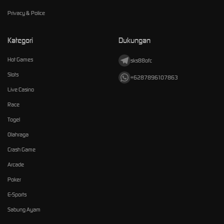
Privacy & Police
Kategori
Dukungan
Hot Games
sks88ofc
Slots
+6287896107863
Live Casino
Race
Togel
Olahraga
Crash Game
Arcade
Poker
E-Sports
Sabung Ayam