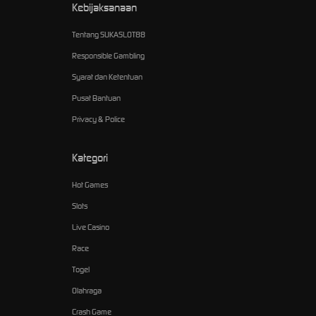
Kebijaksanaan
Tentang SUKASLOT88
Responsible Gambling
Syarat dan Ketentuan
Pusat Bantuan
Privacy & Police
Kategori
Hot Games
Slots
Live Casino
Race
Togel
Olahraga
Crash Game