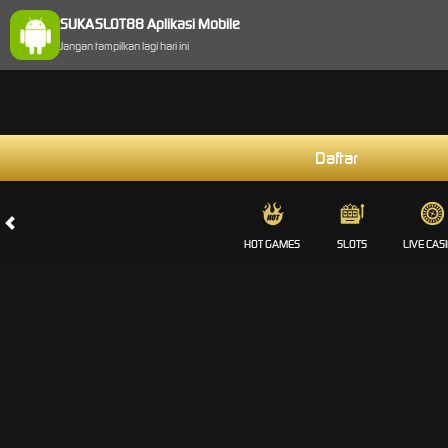
SUKASLOT88 Aplikasi Mobile
Jangan tampilkan lagi hari ini
Daftar
HOT GAMES
SLOTS
LIVE CAS