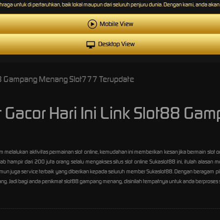
ahraga untuk di pertaruhkan, baik lokal maupun dari seluruh penjuru dunia. Dengan kami, anda aka
Mobile View
Desktop View
t88 Gampang Menang Slot777 Terupdate
Gacor Hari Ini Link Slot88 G
elalukan aktivitas permainan slot online, kemudahan ini memberikan kesan jika bermain slot on
bab hampir dari 200 juta orang selalu mengakses situs slot online Sukaslot88 ini, itulah alasan m
i namun juga service terbaik yang diberikan kepada seluruh member Sukaslot88. Dengan beragam p
Jadi bagi anda penikmat slot88 gampang menang, disinilah tempatnya untuk anda berproses s