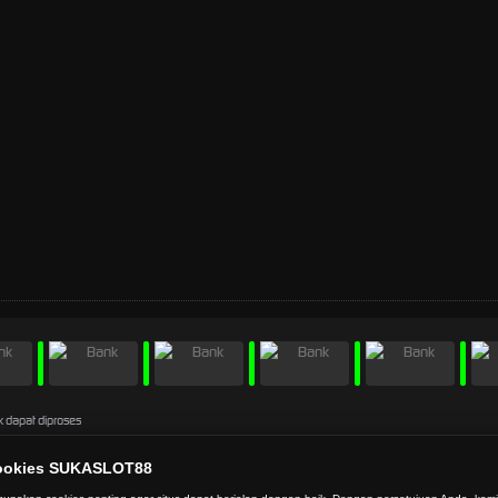
k dapat diproses
ookies SUKASLOT88