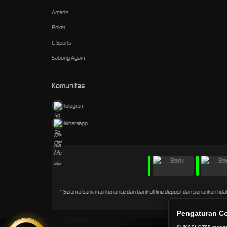
Arcade
Poker
E-Sports
Sabung Ayam
Komunitas
telegram
Whatsapp
* Selama bank maintenance dan bank offline deposit dan penarikan tida
Pengaturan C