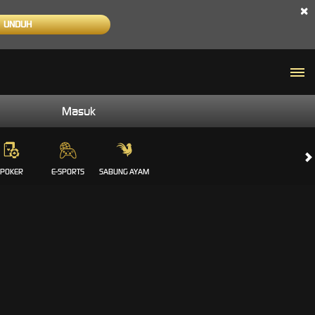
×
UNDUH
Masuk
POKER
E-SPORTS
SABUNG AYAM