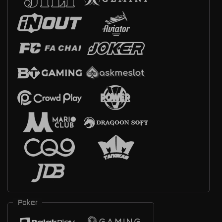
Poker