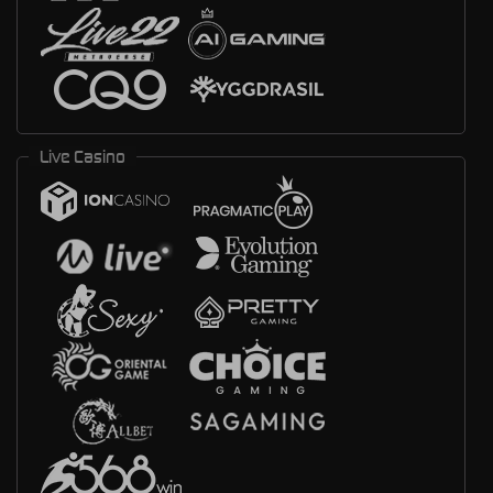
Live Casino