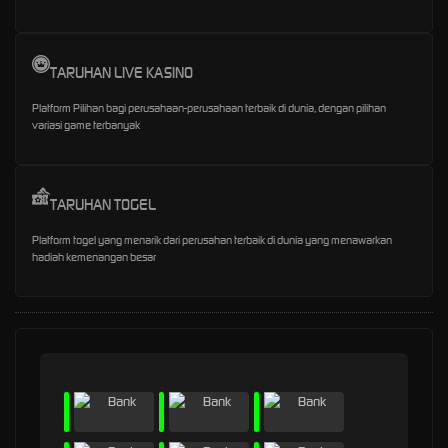
TARUHAN LIVE KASINO
Platform Pilihan bagi perusahaan-perusahaan terbaik di dunia, dengan pilihan
variasi game terbanyak
TARUHAN TOGEL
Platform togel yang menarik dari perusahan terbaik di dunia yang menawarkan
hadiah kemenangan besar