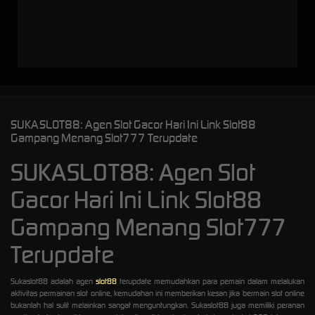
SUKASLOT88: Agen Slot Gacor Hari Ini Link Slot88
Gampang Menang Slot777 Terupdate
SUKASLOT88: Agen Slot
Gacor Hari Ini Link Slot88
Gampang Menang Slot777
Terupdate
Sukaslot88 adalah agen
slot88
terupdate memudahkan para pemain dalam melalukan
aktivitas permainan slot online, kemudahan ini memberikan kesan jika bermain slot online
bukanlah hal sulit melainkan sangat menguntungkan. Sukaslot88 juga memiliki peranan