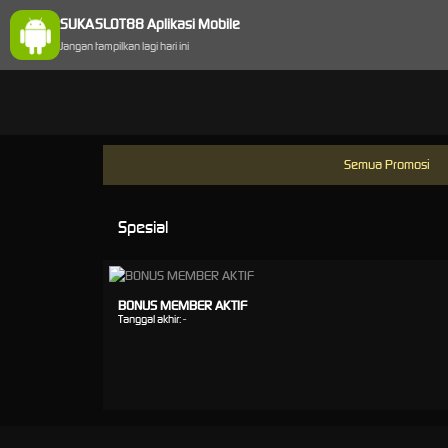
SUKASLOT88 Aplikasi Mobile
Jangan tampilkan lagi hari ini
Semua Promosi
Spesial
BONUS MEMBER AKTIF
Tanggal akhir:
-